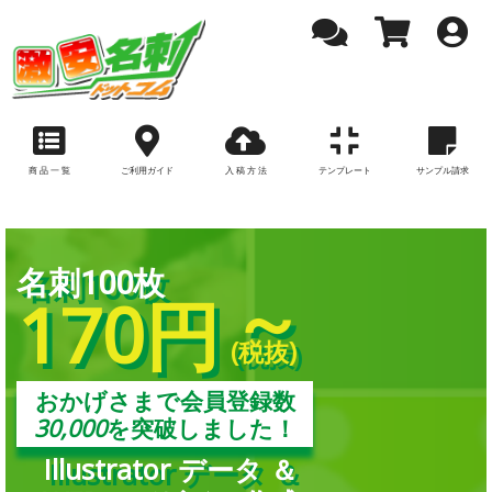
商 品 一 覧
ご利用ガイド
入 稿 方 法
テンプレート
サンプル請求
名刺100枚
～
170円
(税抜)
おかげさまで会員登録数
30,000
を突破しました！
Illustrator データ ＆