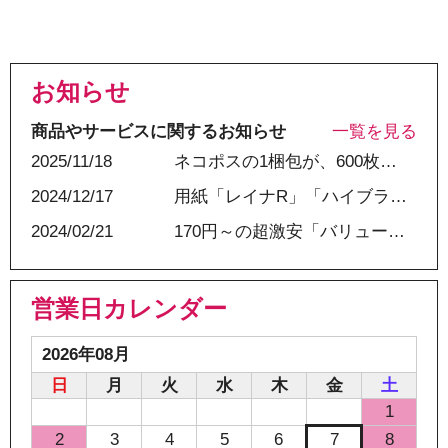
お知らせ
商品やサービスに関するお知らせ
一覧を見る
2025/11/18
ネコポスの1梱包が、600枚まで対応可能になりました。
2024/12/17
用紙「レイナR」「ハイブランカR」の扱い終了と、新しい用紙の追加のお知らせ。
2024/02/21
170円～の超激安「バリュー用紙」を開始！
営業日カレンダー
2026年08月
日
月
火
水
木
金
土
1
2
3
4
5
6
7
8