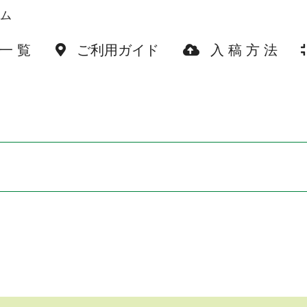
コム
 一 覧
ご利用ガイド
入 稿 方 法