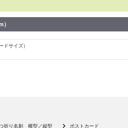
m）
カードサイズ）
つ折り名刺 横型／縦型
ポストカード