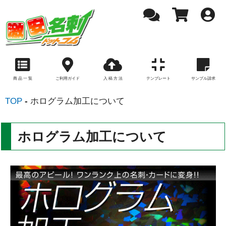
商 品 一 覧
ご利用ガイド
入 稿 方 法
テンプレート
サンプル請求
TOP
ホログラム加工について
ホログラム加工について