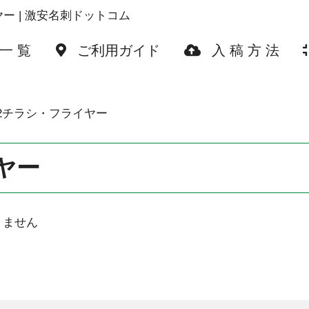
ヤー | 激安名刺ドットコム
 一 覧
ご利用ガイド
入 稿 方 法
2チラシ・フライヤー
ヤー
りません