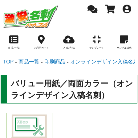
商 品 一 覧
ご利用ガイド
入 稿 方 法
テンプレート
サンプル請求
TOP
商品一覧
印刷商品
オンラインデザイン入稿名
バリュー用紙／両面カラー（オン
ラインデザイン入稿名刺）