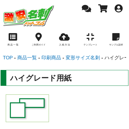
商 品 一 覧
ご利用ガイド
入 稿 方 法
テンプレート
サンプル請求
TOP
商品一覧
印刷商品
変形サイズ名刺
ハイグレー
ハイグレード用紙