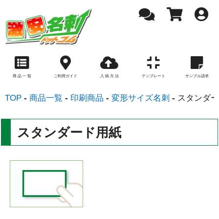
商 品 一 覧
ご利用ガイド
入 稿 方 法
テンプレート
サンプル請求
TOP
商品一覧
印刷商品
変形サイズ名刺
スタンダー
スタンダード用紙