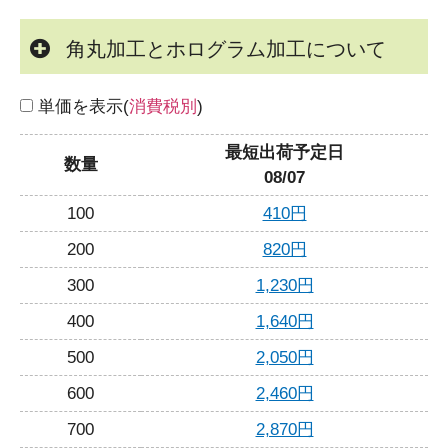
角丸加工とホログラム加工について
単価を表示(
消費税別
)
最短出荷予定日
数量
08/07
100
410円
200
820円
300
1,230円
400
1,640円
500
2,050円
600
2,460円
700
2,870円